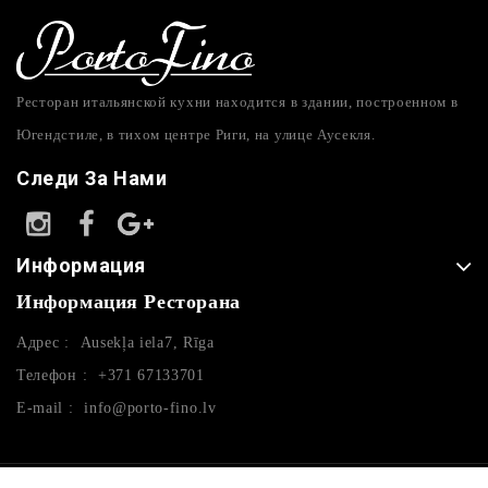
Ресторан итальянской кухни находится в здании, построенном в
Югендстиле, в тихом центре Риги, на улице Аусекля.
Следи За Нами
Информация
Информация Ресторана
Адрес :
Ausekļa iela7, Rīga
Телефон :
+371 67133701
E-mail :
info@porto-fino.lv